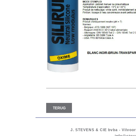
TERUG
J. STEVENS & CIE
bvba
-
Vilvoo