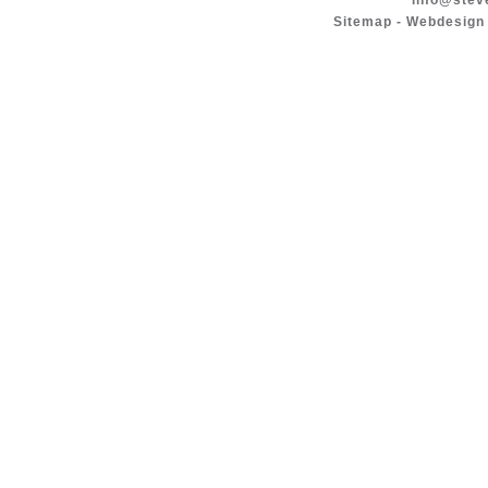
info@stev
Sitemap
-
Webdesign 