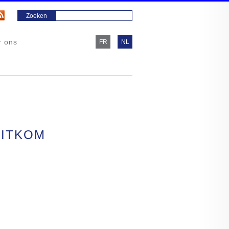
r ons
FR
NL
UITKOM