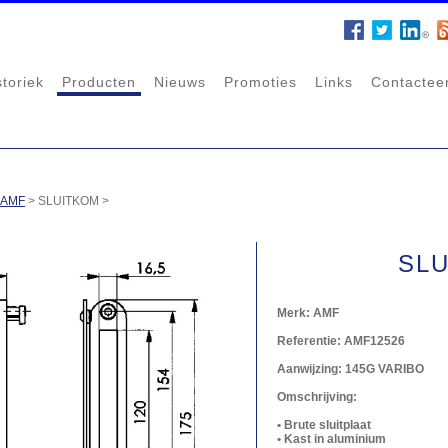
storiek
Producten
Nieuws
Promoties
Links
Contactee
AMF
>
SLUITKOM
>
SL
Merk:
AMF
Referentie:
AMF12526
Aanwijzing:
145G VARIBO
Omschrijving:
• Brute sluitplaat
• Kast in aluminium