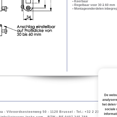
• Keerbaar
• Regelbaar voor 30 à 60 mm
• Montageonderdelen inbegre
De websi
analysere
het delen
sociale
ba
-
Vilvoordsesteenweg 50
- 1120
Brussel
-
Tel.
: +32 2 217 61 97 -
B
informat