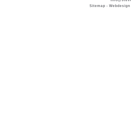
info@stev
Sitemap
-
Webdesign 