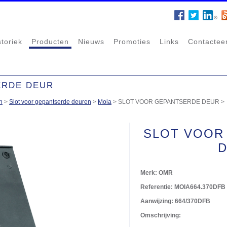
storiek
Producten
Nieuws
Promoties
Links
Contactee
ERDE DEUR
n
>
Slot voor gepantserde deuren
>
Moia
>
SLOT VOOR GEPANTSERDE DEUR
>
SLOT VOOR
Merk:
OMR
Referentie:
MOIA664.370DFB
Aanwijzing:
664/370DFB
Omschrijving: