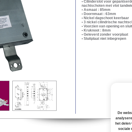
• Cilinderslot voor gepantser
nachtschoten met vlot tandw
• Asmaat : 85mm
• Doornmaat : 63mm
• Nickel dagschoot keerbaar
• 3 nickel cilindrische nacht
• Voorzien van opening en slu
• Kruknoot : 8mm
• Geleverd zonder voorplaat
• Sluitplaat niet inbegrepen
De websi
analysere
het delen
sociale