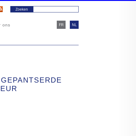
r ons
FR
NL
 GEPANTSERDE
DEUR