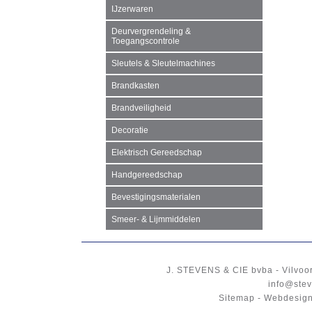
IJzerwaren
Deurvergrendeling &
Toegangscontrole
Sleutels & Sleutelmachines
Brandkasten
Brandveiligheid
Decoratie
Elektrisch Gereedschap
Handgereedschap
Bevestigingsmaterialen
Smeer- & Lijmmiddelen
J. STEVENS & CIE
bvba
-
Vilvoo
info@stev
Sitemap
-
Webdesign