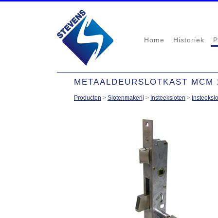
Home
Historiek
P
METAALDEURSLOTKAST MCM 2
Producten
>
Slotenmakerij
>
Insteeksloten
>
Insteeksl