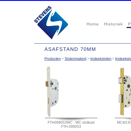
Home
Historiek
P
ASAFSTAND 70MM
Producten
>
Slotenmakerij
>
Insteeksloten
>
Insteeksl
FTH099053WC - WC-slotkast
MCM1309
FTH 099053