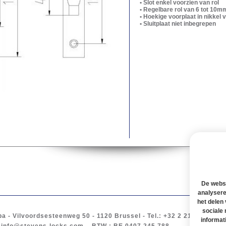
• Slot enkel voorzien van rol
• Regelbare rol van 6 tot 10m
• Hoekige voorplaat in nikkel
• Sluitplaat niet inbegrepen
De websi
analysere
het delen
sociale
ba
-
Vilvoordsesteenweg 50
- 1120
Brussel
-
Tel.
: +32 2 217 61 97 -
B
informat