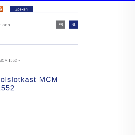
r ons
FR
NL
t MCM 1552
>
rolslotkast MCM
1552