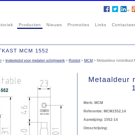
storiek
Producten
Nieuws
Promoties
Links
Contactee
KAST MCM 1552
n
>
Insteekslot voor metalen schrijnwerk
>
Rolslot
>
MCM
>
Metaaldeur rolslotkas
Metaaldeur 
Merk:
MCM
Referentie:
MCM1552.14
Aanwijzing:
1552-14
Omschrijving: