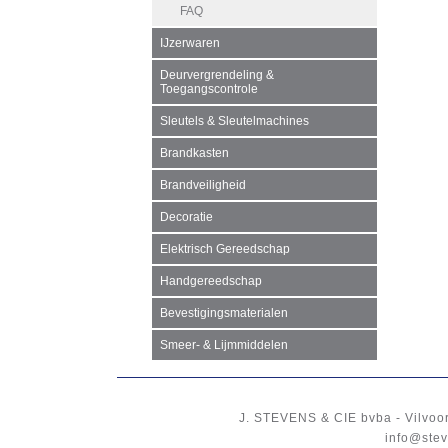
FAQ
IJzerwaren
Deurvergrendeling &
Toegangscontrole
Sleutels & Sleutelmachines
Brandkasten
Brandveiligheid
Decoratie
Elektrisch Gereedschap
Handgereedschap
Bevestigingsmaterialen
Smeer- & Lijmmiddelen
J. STEVENS & CIE
bvba
-
Vilvoo
info@stev