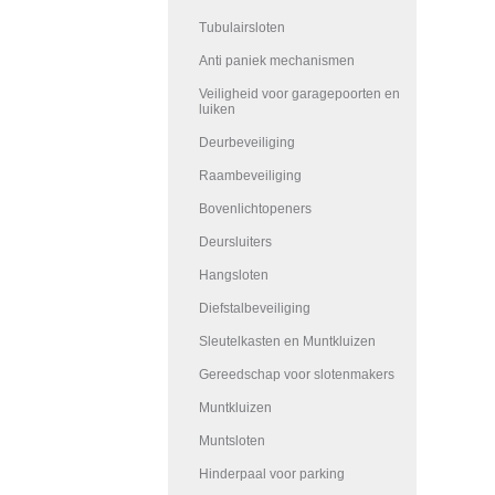
Tubulairsloten
Anti paniek mechanismen
Veiligheid voor garagepoorten en
luiken
Deurbeveiliging
Raambeveiliging
Bovenlichtopeners
Deursluiters
Hangsloten
Diefstalbeveiliging
Sleutelkasten en Muntkluizen
Gereedschap voor slotenmakers
Muntkluizen
Muntsloten
Hinderpaal voor parking