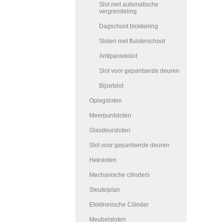
Slot met automatische
vergrendeling
Dagschoot blokkering
Sloten met fluisterschoot
Antipaniekslot
Slot voor gepantserde deuren
Bijzetslot
Oplegsloten
Meerpuntsloten
Glasdeursloten
Slot voor gepantserde deuren
Heksloten
Mechanische cilinders
Sleutelplan
Elektronische Cilinder
Meubelsloten