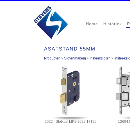
Home
Historiek
P
ASAFSTAND 55MM
Producten
>
Slotenmakerij
>
Insteeksloten
>
Insteeksl
2022 - Slotkast LIPS 2022 17T25
12694.