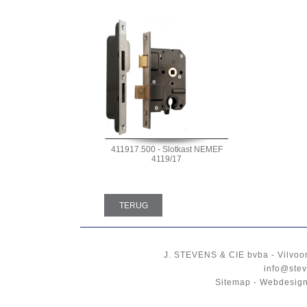
411917.500 - Slotkast NEMEF
4119/17
TERUG
J. STEVENS & CIE
bvba
-
Vilvoo
info@stev
Sitemap
-
Webdesign