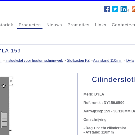
storiek
Producten
Nieuws
Promoties
Links
Contactee
LA 159
n
>
Insteekslot voor houten schrijnwerk
>
Slotkasten PZ
>
Asafstand 110mm
>
Dyla
Cilinderslo
Merk:
DYLA
Referentie:
DY159.0500
Aanwijzing:
159 - 50/110MM D
Omschrijving:
• Dag + nacht cilinderslot
• Afstand: 110mm