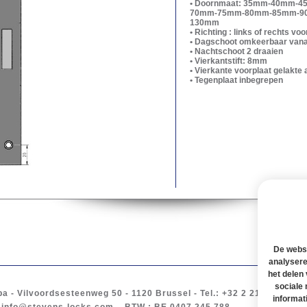
• Doornmaat: 35mm-40mm
70mm-75mm-80mm-85mm-9
130mm
• Richting : links of rechts v
• Dagschoot omkeerbaar van
• Nachtschoot 2 draaien
• Vierkantstift: 8mm
• Vierkante voorplaat gelakte
• Tegenplaat inbegrepen
De websi
analysere
het delen
sociale
ba
-
Vilvoordsesteenweg 50
- 1120
Brussel
-
Tel.
: +32 2 217 61 97 -
B
informat