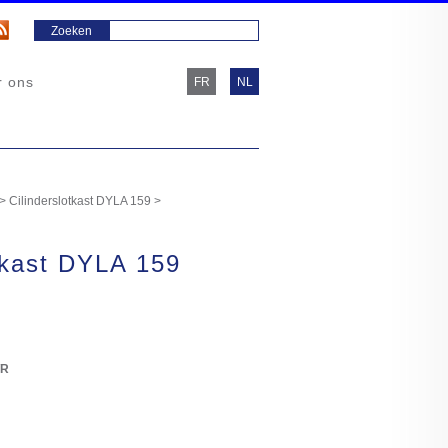
r ons
FR
NL
>
Cilinderslotkast DYLA 159
>
tkast DYLA 159
/R