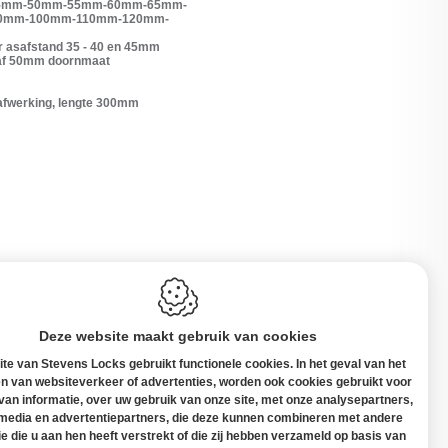
-45mm-50mm-55mm-60mm-65mm-
0mm-100mm-110mm-120mm-
oor asafstand 35 - 40 en 45mm
af 50mm doornmaat
 afwerking, lengte 300mm
Deze website maakt gebruik van cookies
te van Stevens Locks gebruikt functionele cookies. In het geval van het
n van websiteverkeer of advertenties, worden ook cookies gebruikt voor
 van informatie, over uw gebruik van onze site, met onze analysepartners,
 media en advertentiepartners, die deze kunnen combineren met andere
elgië
ie die u aan hen heeft verstrekt of die zij hebben verzameld op basis van