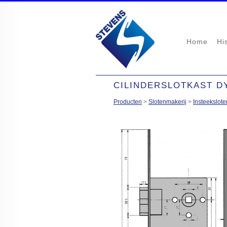
Home
Hi
CILINDERSLOTKAST DY
Producten
>
Slotenmakerij
>
Insteekslote