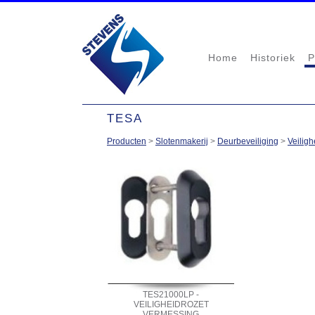
Home
Historiek
P
TESA
Producten
>
Slotenmakerij
>
Deurbeveiliging
>
Veiligh
TES21000LP -
VEILIGHEIDROZET
VERMESSING