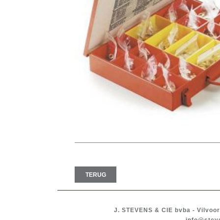
TERUG
J. STEVENS & CIE
bvba
-
Vilvoo