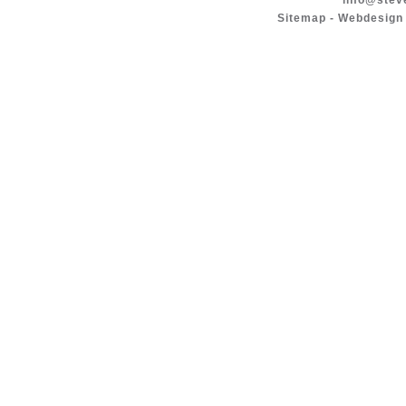
info@stev
Sitemap
-
Webdesign 