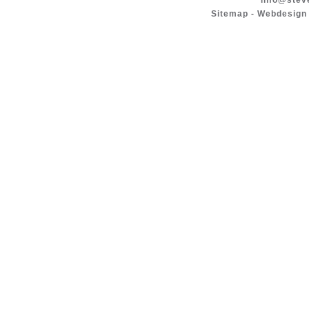
info@stev
Sitemap
-
Webdesign 