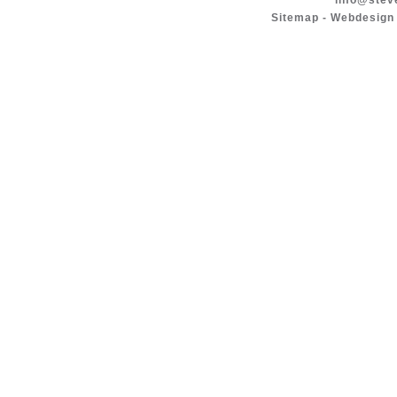
info@stev
Sitemap
-
Webdesign 