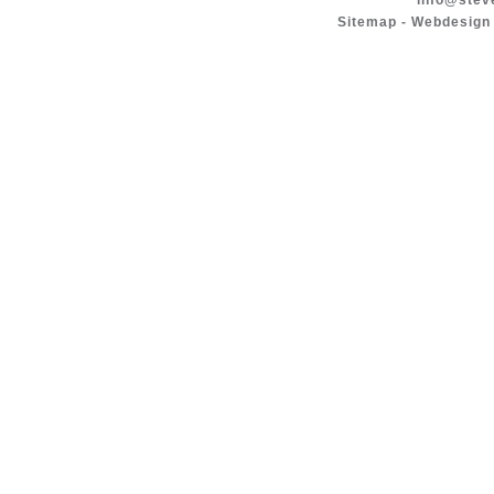
info@stev
Sitemap
-
Webdesign 