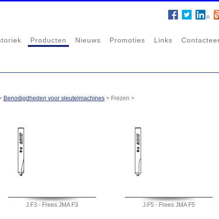
storiek
Producten
Nieuws
Promoties
Links
Contactee
>
Benodigdheden voor sleutelmachines
>
Frezen
>
J.F3 - Frees JMA F3
J.F5 - Frees JMA F5