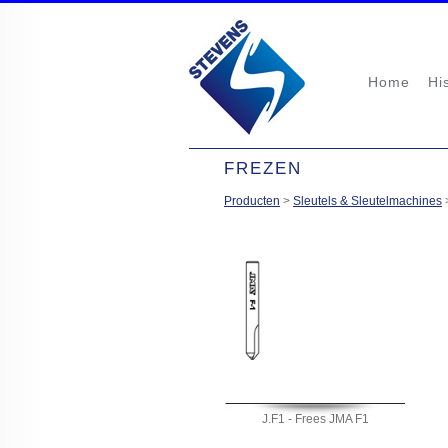
Home
Hi
FREZEN
Producten
>
Sleutels & Sleutelmachines
J.F1 - Frees JMA F1