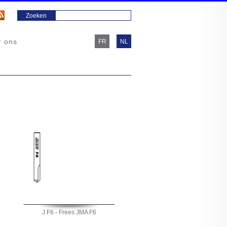
r ons
FR
NL
J.F6 - Frees JMA F6