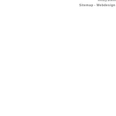
info@stev
Sitemap
-
Webdesign 