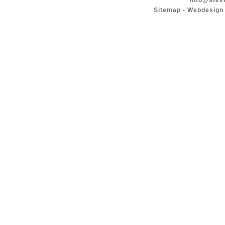
info@stev
Sitemap
-
Webdesign 