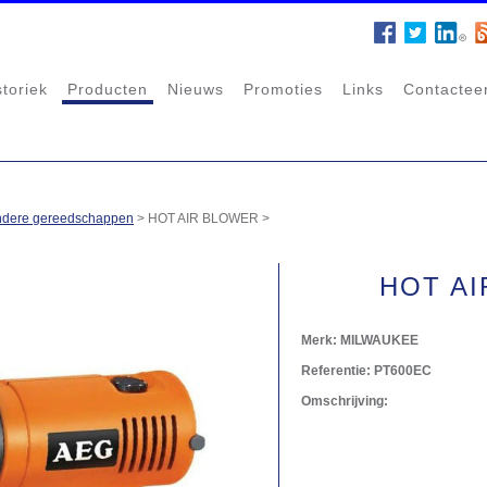
storiek
Producten
Nieuws
Promoties
Links
Contactee
dere gereedschappen
>
HOT AIR BLOWER
>
HOT A
Merk:
MILWAUKEE
Referentie:
PT600EC
Omschrijving: