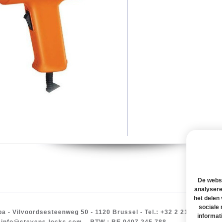
De websi
analysere
het delen
sociale
ba
-
Vilvoordsesteenweg 50
- 1120
Brussel
-
Tel.
: +32 2 217 61 97 -
B
informat