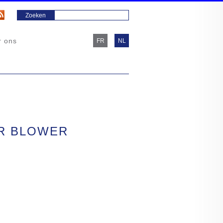
r ons
FR
NL
IR BLOWER