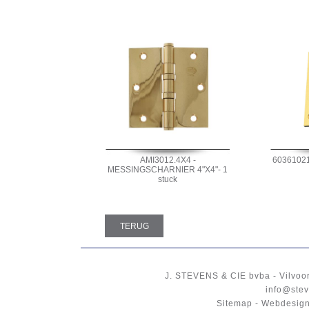
AMI3012.4X4 -
60361021
MESSINGSCHARNIER 4"X4"- 1
stuck
TERUG
J. STEVENS & CIE
bvba
-
Vilvoo
info@stev
Sitemap
-
Webdesign