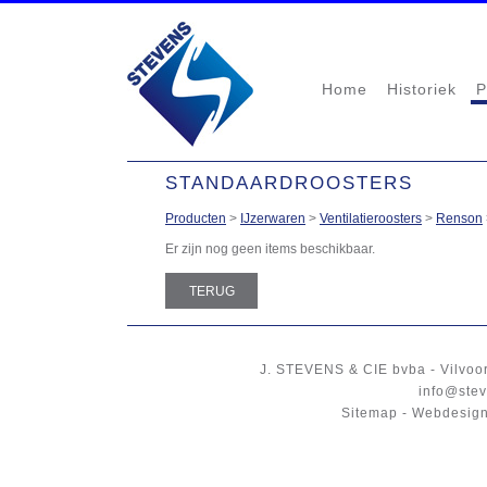
Home
Historiek
P
STANDAARDROOSTERS
Producten
>
IJzerwaren
>
Ventilatieroosters
>
Renson
Er zijn nog geen items beschikbaar.
TERUG
J. STEVENS & CIE
bvba
-
Vilvoo
info@stev
Sitemap
-
Webdesign