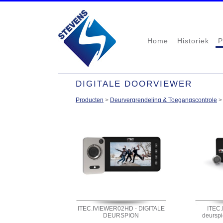
Home
Historiek
P
DIGITALE DOORVIEWER
Producten
>
Deurvergrendeling & Toegangscontrole
ITEC.IVIEWER02HD - DIGITALE
ITEC.
DEURSPION
deurspi