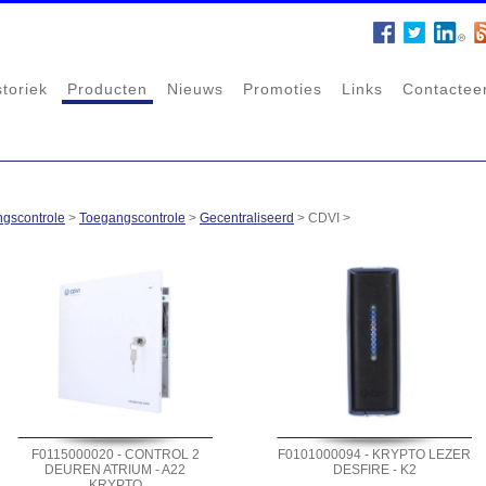
storiek
Producten
Nieuws
Promoties
Links
Contactee
ngscontrole
>
Toegangscontrole
>
Gecentraliseerd
>
CDVI
>
F0115000020 - CONTROL 2
F0101000094 - KRYPTO LEZER
DEUREN ATRIUM - A22
DESFIRE - K2
KRYPTO