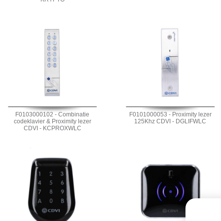
F0103000102 - Combinatie
F0101000053 - Proximity lezer
codeklavier & Proximity lezer
125Khz CDVI - DGLIFWLC
CDVI - KCPROXWLC