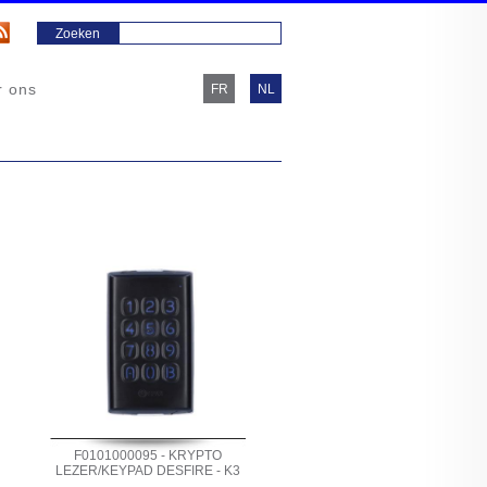
r ons
FR
NL
F0101000095 - KRYPTO
LEZER/KEYPAD DESFIRE - K3