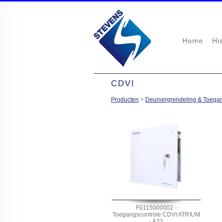
Home
Hi
CDVI
Producten
>
Deurvergrendeling & Toega
F0115000002 -
Toegangscontrole CDVI ATRIUM
- A22