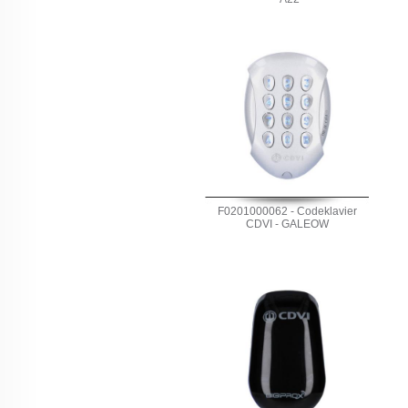
F0201000062 - Codeklavier
CDVI - GALEOW