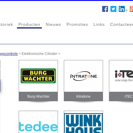
storiek
Producten
Nieuws
Promoties
Links
Contactee
ngscontrole
>
Elektronische Cilinder
>
Burg-Wachter
Intratone
iTEC