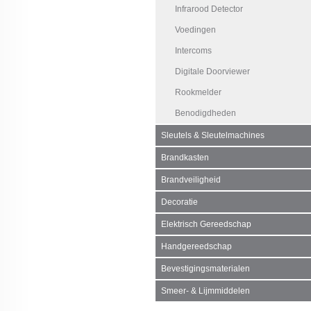
Infrarood Detector
Voedingen
Intercoms
Digitale Doorviewer
Rookmelder
Benodigdheden
Sleutels & Sleutelmachines
Brandkasten
Brandveiligheid
Decoratie
Elektrisch Gereedschap
Handgereedschap
Bevestigingsmaterialen
Smeer- & Lijmmiddelen