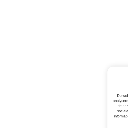
De webs
analysere
delen 
social
informati