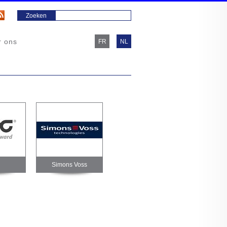
r ons
FR
NL
Simons Voss