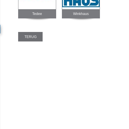
Tedee
Winkhaus
TERUG