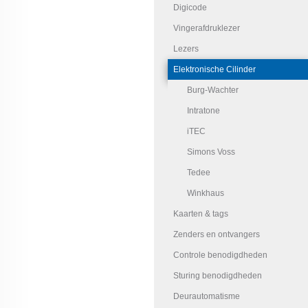
Digicode
Vingerafdruklezer
Lezers
Elektronische Cilinder
Burg-Wachter
Intratone
iTEC
Simons Voss
Tedee
Winkhaus
Kaarten & tags
Zenders en ontvangers
Controle benodigdheden
Sturing benodigdheden
Deurautomatisme