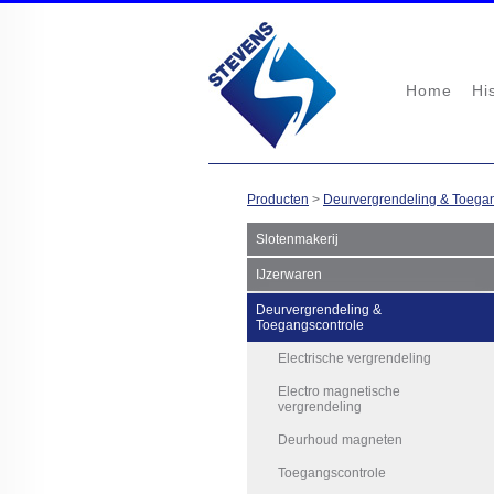
Home
Hi
Producten
>
Deurvergrendeling & Toega
Slotenmakerij
IJzerwaren
Deurvergrendeling &
Toegangscontrole
Electrische vergrendeling
Electro magnetische
vergrendeling
Deurhoud magneten
Toegangscontrole