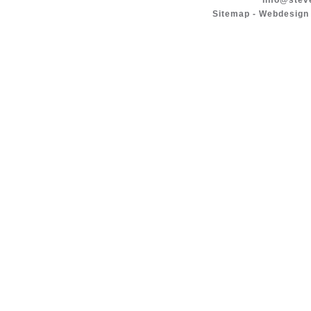
info@stev
Sitemap
-
Webdesign 