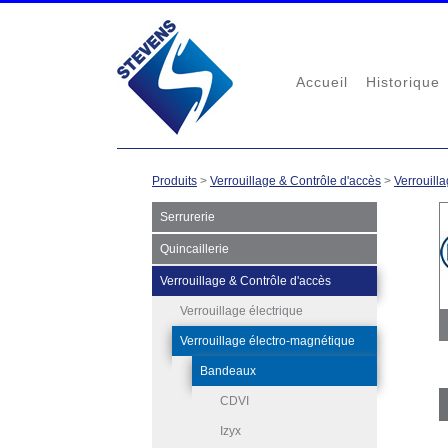
Accueil
Historique
Produits
>
Verrouillage & Contrôle d'accès
>
Verrouill
Serrurerie
Quincaillerie
Verrouillage & Contrôle d'accès
Verrouillage électrique
Verrouillage électro-magnétique
Bandeaux
CDVI
Izyx