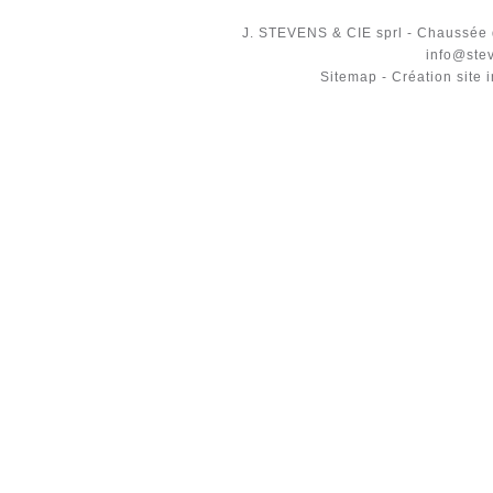
J. STEVENS & CIE
sprl
-
Chaussée 
info@ste
Sitemap
-
Création site 