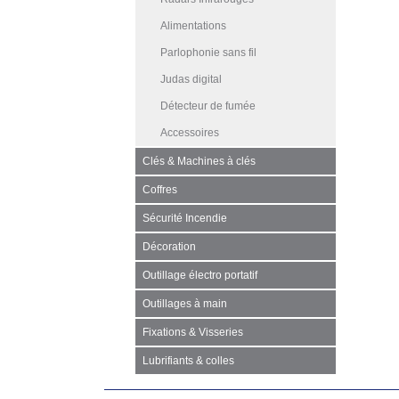
Alimentations
Parlophonie sans fil
Judas digital
Détecteur de fumée
Accessoires
Clés & Machines à clés
Coffres
Sécurité Incendie
Décoration
Outillage électro portatif
Outillages à main
Fixations & Visseries
Lubrifiants & colles