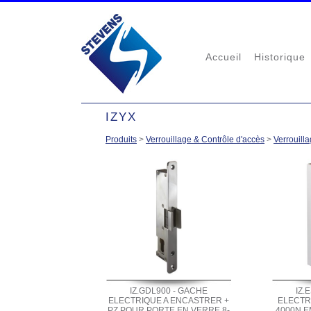
Accueil
Historique
IZYX
Produits
>
Verrouillage & Contrôle d'accès
>
Verrouilla
IZ.GDL900 - GACHE
IZ.
ELECTRIQUE A ENCASTRER +
ELECTR
PZ POUR PORTE EN VERRE 8-
4000N E