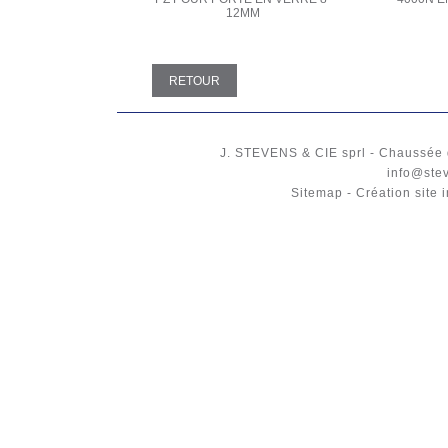
12MM
RETOUR
J. STEVENS & CIE
sprl
-
Chaussée 
info@ste
Sitemap
-
Création site 