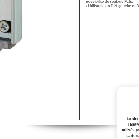
possibilité de réglage Fafix
• Utilisable en DIN gauche et D
Le site
l'anal
utilisés p
partena