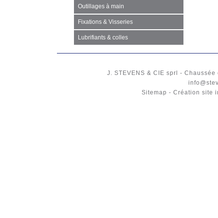
Outillages à main
Fixations & Visseries
Lubrifiants & colles
J. STEVENS & CIE
sprl
-
Chaussée 
info@ste
Sitemap
-
Création site 