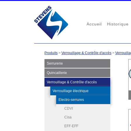
Accueil
Historique
Produits
>
Verrouillage & Contrôle d'accès
>
Verrouilla
Serrurerie
Quincaillerie
Verrouillage & Contrôle d'accès
Verrouillage électrique
Electro-serrures
CDVI
Cisa
EFF-EFF