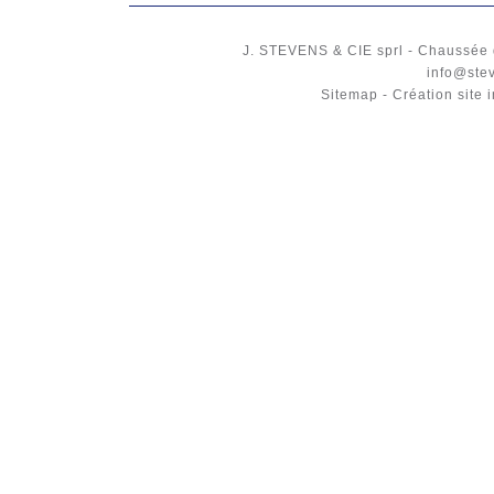
J. STEVENS & CIE
sprl
-
Chaussée 
info@ste
Sitemap
-
Création site 