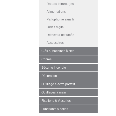
Radars Infrarouges
Alimentations
Parlophonie sans fil
Judas digital
Détecteur de fumée
Accessoires
Clés & Machines à clés
Coffres
Sécurité Incendie
Décoration
Outillage électro portatif
Outillages à main
Fixations & Visseries
Lubrifiants & colles