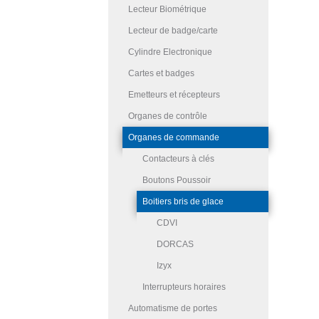
Lecteur Biométrique
Lecteur de badge/carte
Cylindre Electronique
Cartes et badges
Emetteurs et récepteurs
Organes de contrôle
Organes de commande
Contacteurs à clés
Boutons Poussoir
Boitiers bris de glace
CDVI
DORCAS
Izyx
Interrupteurs horaires
Automatisme de portes