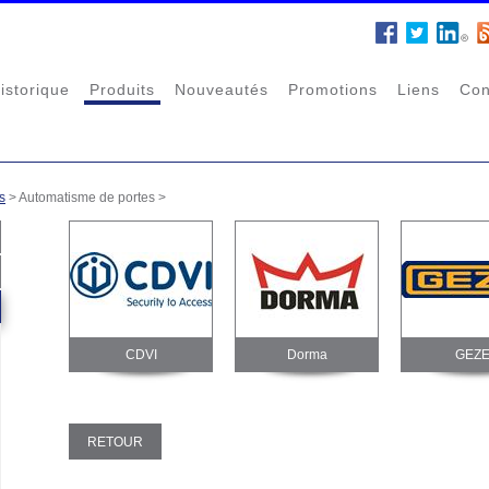
istorique
Produits
Nouveautés
Promotions
Liens
Con
s
>
Automatisme de portes
>
CDVI
Dorma
GEZ
RETOUR