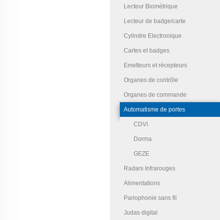
Lecteur Biométrique
Lecteur de badge/carte
Cylindre Electronique
Cartes et badges
Emetteurs et récepteurs
Organes de contrôle
Organes de commande
Automatisme de portes
CDVI
Dorma
GEZE
Radars Infrarouges
Alimentations
Parlophonie sans fil
Judas digital