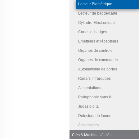
Lecteur Biométrique
Lecteur de badge/carte
Cylindre Electronique
Cartes et badges
Emetteurs et récepteurs
Organes de contrôle
Organes de commande
Automatisme de portes
Radars Infrarouges
Alimentations
Parlophonie sans fil
Judas digital
Détecteur de fumée
Accessoires
Clés & Machines à clés