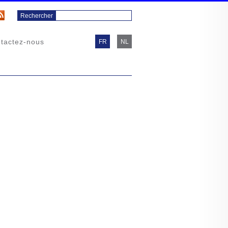
tactez-nous
FR
NL