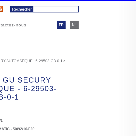
tactez-nous
FR
NL
Y AUTOMATIQUE - 6-29503-CB-0-1
>
 GU SECURY
UE - 6-29503-
B-0-1
/1
TIC - 50/92/10/F20