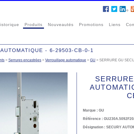
istorique
Produits
Nouveautés
Promotions
Liens
Con
UTOMATIQUE - 6-29503-CB-0-1
nts
>
Serrures encastrées
>
Verrouillage automatique
>
GU
>
SERRURE GU SECUR
SERRURE
AUTOMATIQ
C
Marque :
GU
Référence :
GU230A.5092F20
Désignation :
SECURY AUTOMA