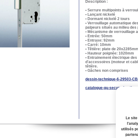
Description :
• Serrure multipoints à verrou
• Lançant nickelé
• Dormant nickelé 2 tours
• Verrouillage automatique des
palpeurs situés au milieu des
• Mécanisme de verrouillage a
• Entrée: 50mm
• Entraxe: 92mm
• Carré: 10mm
• Têtière: plate de 20x2285m
• Hauteur poignée: 1020mm
• Entrainement électrique des 
d'accessoires (moteur et cable
têtière.
• Gâches non comprises
dessin-technique-6-29503-CB-
catalogue-gu-secury-fr.pdf
Le site
l'anal
utilisés p
partena