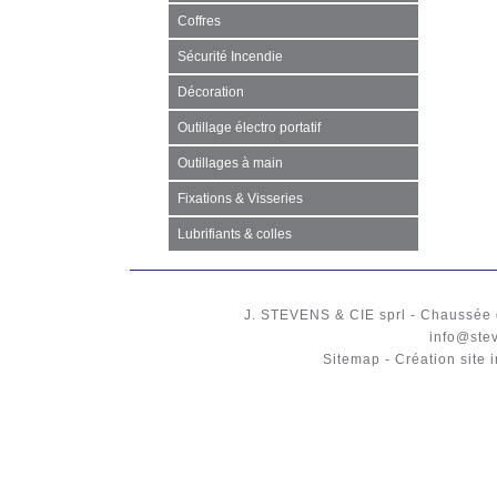
Coffres
Sécurité Incendie
Décoration
Outillage électro portatif
Outillages à main
Fixations & Visseries
Lubrifiants & colles
J. STEVENS & CIE
sprl
-
Chaussée 
info@ste
Sitemap
-
Création site 