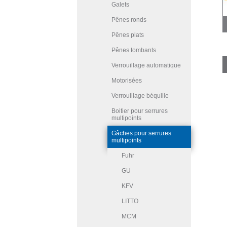
Galets
Pênes ronds
Pênes plats
Pênes tombants
Verrouillage automatique
Motorisées
Verrouillage béquille
Boitier pour serrures
multipoints
Gâches pour serrures
multipoints
Fuhr
GU
KFV
LITTO
MCM