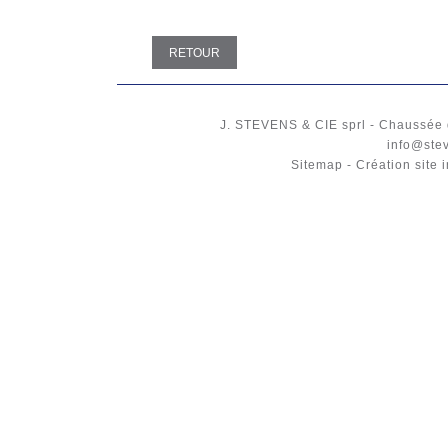
RETOUR
J. STEVENS & CIE
sprl
-
Chaussée 
info@ste
Sitemap
-
Création site 