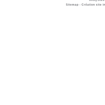
info@stev
Sitemap
-
Création site i