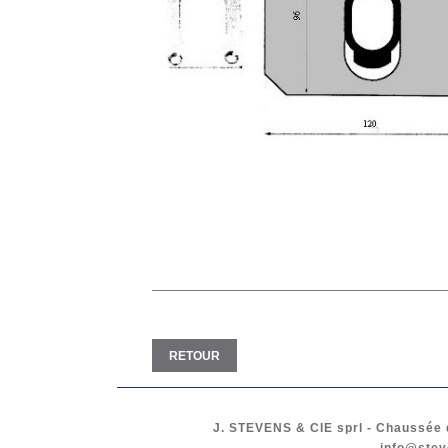
RETOUR
J. STEVENS & CIE
sprl
-
Chaussée d