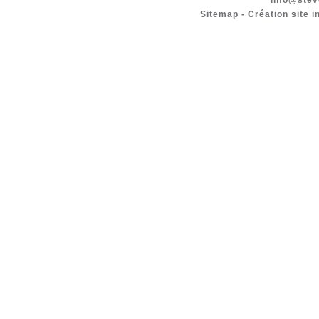
info@stev
Sitemap
-
Création site i