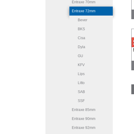
Entraxe 70mm
Entraxe 72mm
Bever
BKS
Cisa
Dyla
GU
KFV
Lips
Litto
SAB
SSF
Entraxe 85mm
Entraxe 90mm
Entraxe 92mm