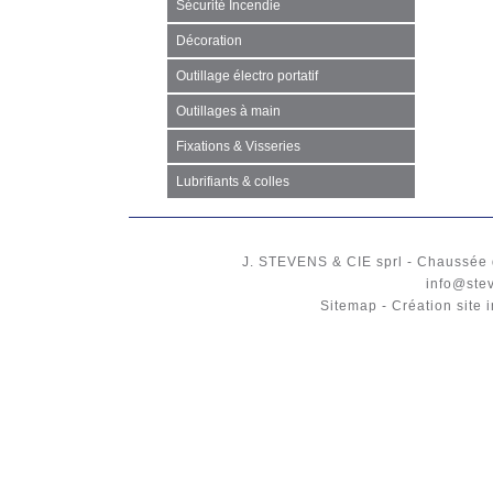
Sécurité Incendie
Décoration
Outillage électro portatif
Outillages à main
Fixations & Visseries
Lubrifiants & colles
J. STEVENS & CIE
sprl
-
Chaussée 
info@ste
Sitemap
-
Création site 