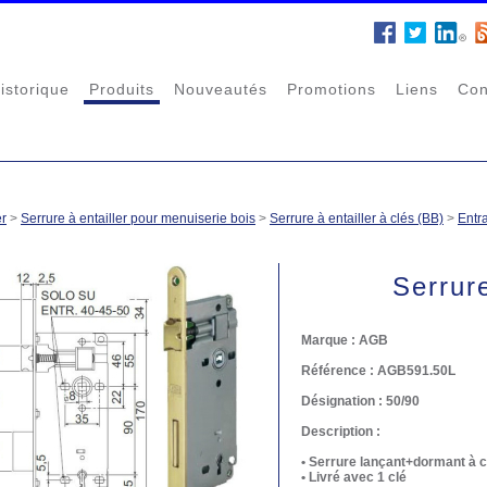
istorique
Produits
Nouveautés
Promotions
Liens
Con
er
>
Serrure à entailler pour menuiserie bois
>
Serrure à entailler à clés (BB)
>
Entr
Serrur
Marque :
AGB
Référence :
AGB591.50L
Désignation :
50/90
Description :
• Serrure lançant+dormant à c
• Livré avec 1 clé