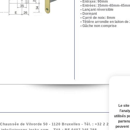
• Entraxe: 90mm
• Entrées: 35mm-40mm-45
• Lançant réversible
• Dormant
• Carré de noix: 8mm
• Têtière arrondie en laiton d
• Gâche non comprise
Le site
l'anal
utilisés p
partena
Chaussée de Vilvorde 50
- 1120
Bruxelles
-
Tél.
: +32 2 217 61 97 -
peuvent 