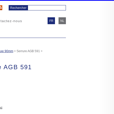
tactez-nous
FR
NL
axe 90mm
>
Serrure AGB 591
>
e AGB 591
lé