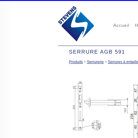
Accueil
H
SERRURE AGB 591
Produits
>
Serrurerie
>
Serrures à entaill