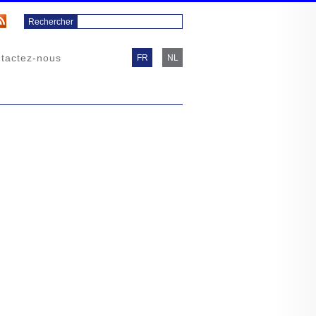
tactez-nous
FR
NL