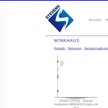
Accueil
H
WINKHAUS
Produits
>
Serrurerie
>
Serrures multi-poi
STVAV2.35F161 - Serrure
multipoints WINKHAUS AutoLock
AV3