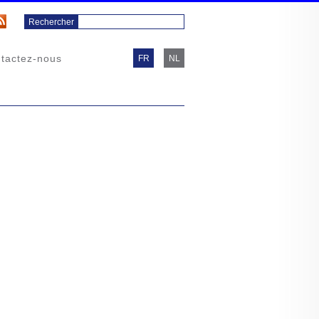
tactez-nous
FR
NL