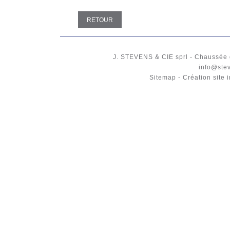
RETOUR
J. STEVENS & CIE
sprl
-
Chaussée 
info@ste
Sitemap
-
Création site 