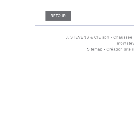
RETOUR
J. STEVENS & CIE
sprl
-
Chaussée 
info@ste
Sitemap
-
Création site 