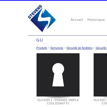
Accueil
Historique
GU
Produits
>
Serrurerie
>
Sécurité de fenêtres
>
Sécurité
GU13265.1 - POIGNEE SIMPLE
GU13267.
COULISSANT F1
COU