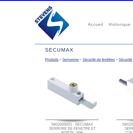
Accueil
Historique
SECUMAX
Produits
>
Serrurerie
>
Sécurité de fenêtres
>
Sécurité
5802000031 - SECUMAX
58020
SERRURE DE FENETRE ET
SER
PORTE - 806
COU