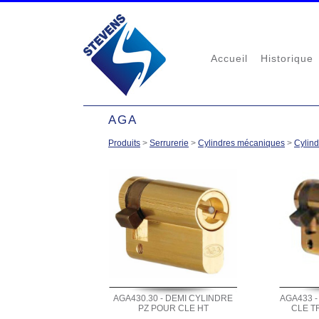
Accueil
Historique
AGA
Produits
>
Serrurerie
>
Cylindres mécaniques
>
Cylind
AGA430.30 - DEMI CYLINDRE
AGA433 -
PZ POUR CLE HT
CLE T