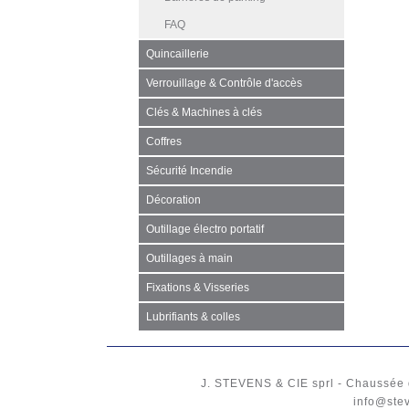
FAQ
Quincaillerie
Verrouillage & Contrôle d'accès
Clés & Machines à clés
Coffres
Sécurité Incendie
Décoration
Outillage électro portatif
Outillages à main
Fixations & Visseries
Lubrifiants & colles
J. STEVENS & CIE
sprl
-
Chaussée 
info@ste