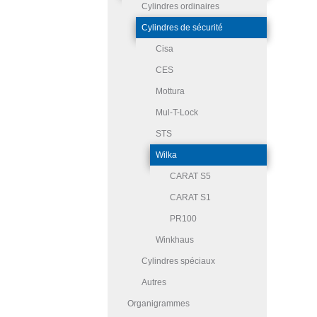
Cylindres ordinaires
Cylindres de sécurité
Cisa
CES
Mottura
Mul-T-Lock
STS
Wilka
CARAT S5
CARAT S1
PR100
Winkhaus
Cylindres spéciaux
Autres
Organigrammes