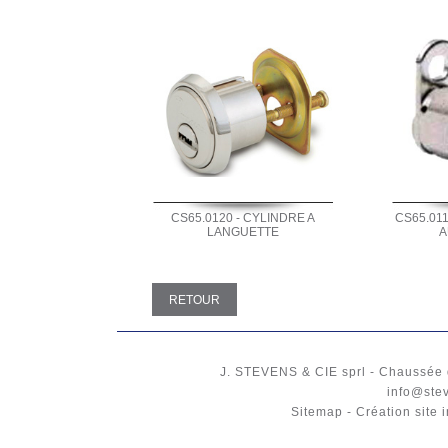
CS65.0120 - CYLINDRE A
CS65.011
LANGUETTE
A
RETOUR
J. STEVENS & CIE
sprl
-
Chaussée 
info@ste
Sitemap
-
Création site 