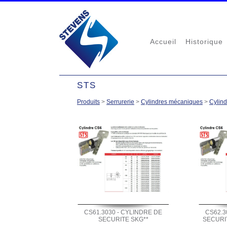
Accueil
Historique
STS
Produits
>
Serrurerie
>
Cylindres mécaniques
>
Cylind
CS61.3030 - CYLINDRE DE
CS62.3
SECURITE SKG**
SECURIT