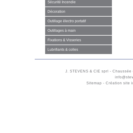
Sécurité Incendie
Décoration
Outillage électro portatif
Outillages à main
Fixations & Visseries
Lubrifiants & colles
J. STEVENS & CIE
sprl
-
Chaussée 
info@ste
Sitemap
-
Création site 