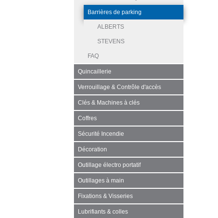
Barrières de parking
ALBERTS
STEVENS
FAQ
Quincaillerie
Verrouillage & Contrôle d'accès
Clés & Machines à clés
Coffres
Sécurité Incendie
Décoration
Outillage électro portatif
Outillages à main
Fixations & Visseries
Lubrifiants & colles