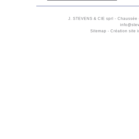
J. STEVENS & CIE
sprl
-
Chaussée 
info@ste
Sitemap
-
Création site 